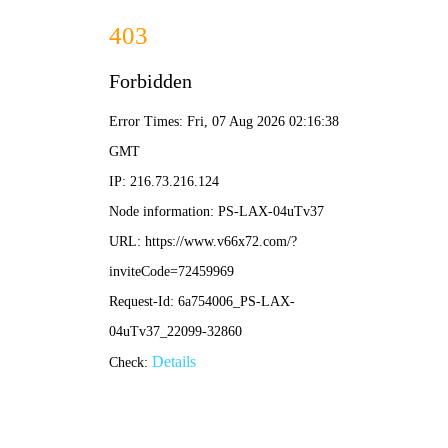
NBA直播
首页
nba直播
正文
太阳主场力克湖人拿下天王山之战，系列赛占得
先机
nba直播
2026-04-08 12:11:05
534
在刚刚结束的NBA季后赛关键对决中，菲尼克斯太阳队坐镇主场，
经过四节激战，最终力克来访的洛杉矶湖人队，成功拿下了这场至
关重要的“天王山”之战。此役过后，太阳队在系列赛中以大比分领
先，占据了晋级的绝对主动权。
本场比赛，太阳队从开场就展现了强烈的求胜欲望。德文·布克与
克里斯·保罗这对后场组合发挥稳定，不仅在外线提供火力支援，
更通过精准的传球盘活了全队进攻。内线方面，德安德烈·艾顿在
攻防两端都做出了坚实贡献，有效限制了湖人内线的发挥。太阳队
整体战术执行坚决，防守轮转迅速，成功打出了自己熟悉的节奏。