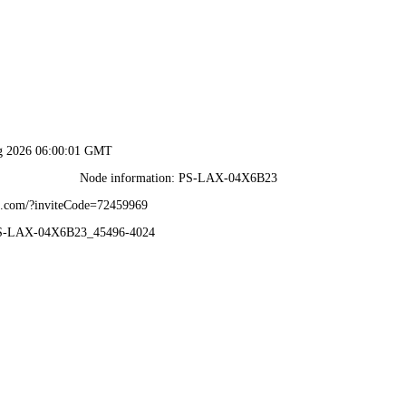
解析
看入口
推荐