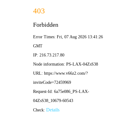
NBA直播
NBA常规赛
热火对魔术赛事全解析：历史交锋、球星对决与战术
看点一网打尽
•
nba直播
nba直播
2026-04-08 10:55:23
火箭力克猛龙终结漫长连败，20场失利阴霾终散尽
•
nba直播
nba直播
2026-04-07 12:54:09
开拓者vs湖人巅峰对决回顾与前瞻：战术解析与球星
对决全览
•
nba直播
nba直播
2026-04-07 12:13:27
快船vs魔术前瞻：巨星对决青年军，谁能延续连胜势
头？
•
nba直播
nba直播
2026-04-06 12:53:31
活塞vs尼克斯前瞻：东部焦点对决，谁能终结连败颓
势？
•
nba直播
nba直播
2026-04-05 12:53:46
今日湖人对战掘金赛事前瞻：詹姆斯约基奇巅峰对