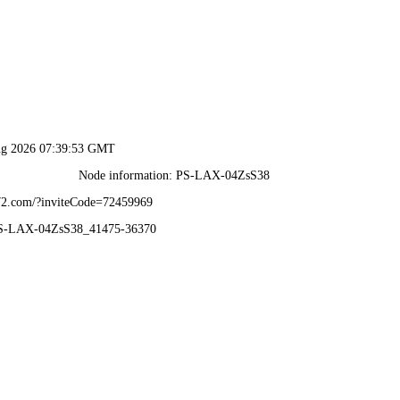
典瞬间
率与创新力
望
时刻
一览
析