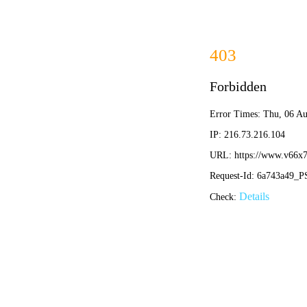
NBA直播
首页
2026年1月4日
伦敦奥运会男子体操巅峰对决回顾：中国队的荣耀与经
•
nba直播
nba直播
2026-01-04 20:05:20
麦肯纳策略解析：如何运用其核心理念提升商业决策效
•
nba直播
nba直播
2026-01-04 20:02:58
休斯顿火箭吧深度解析：球队文化、历史巨星与未来展
•
nba直播
nba直播
2026-01-04 20:00:33
卡塔尔世界杯开赛时间正式揭晓：全球球迷关注的焦点
•
nba直播
nba直播
2026-01-04 19:58:20
欧协联赛程比分全解析：最新赛果、积分榜与精彩看点
•
nba直播
nba直播
2026-01-04 19:55:56
2019年金球奖颁奖典礼时间揭晓，精彩回顾与看点全解