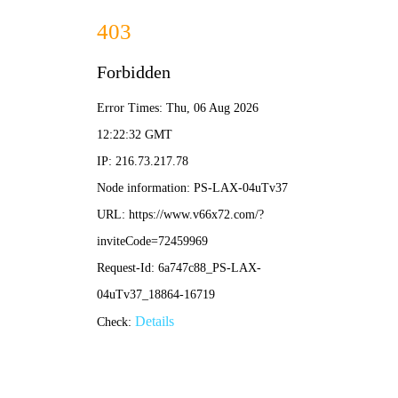
NBA直播
首页
nba直播
正文
罗本续约最新动态解读：传奇飞翼的未来与球队
规划深度分析
nba直播
2026-03-14 12:02:08
165
近期，足球界关于荷兰传奇边锋阿尔扬·罗本的续约问题再度成为
热议焦点。作为曾经的世界顶级攻击手，罗本的每一次职业动向都
牵动着无数球迷的心。本文将围绕“罗本续约”这一核心话题，展开
多角度的分析与探讨。
首先，回顾罗本的职业生涯，其辉煌成就毋庸置疑。无论是在切尔
西、皇家马德里，尤其是在拜仁慕尼黑的高光岁月，他以其标志性
的内切射门和风驰电掣的速度赢得了无数荣誉。因此，即便在职业
生涯后期，关于他是否续约、与哪支球队续约的讨论，依然具有很
高的关注度。